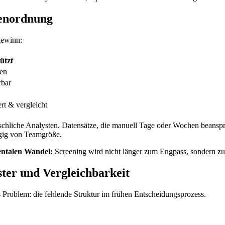
ßenordnung
gewinn:
ützt
ten
rbar
rt & vergleicht
nschliche Analysten. Datensätze, die manuell Tage oder Wochen beanspr
ngig von Teamgröße.
entalen Wandel:
Screening wird nicht länger zum Engpass, sondern zur 
ster und Vergleichbarkeit
s Problem: die fehlende Struktur im frühen Entscheidungsprozess.