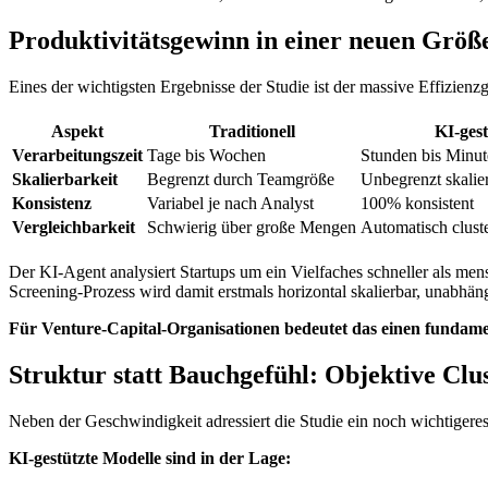
Produktivitätsgewinn in einer neuen Grö
Eines der wichtigsten Ergebnisse der Studie ist der massive Effizienz
Aspekt
Traditionell
KI-gest
Verarbeitungszeit
Tage bis Wochen
Stunden bis Minu
Skalierbarkeit
Begrenzt durch Teamgröße
Unbegrenzt skalie
Konsistenz
Variabel je nach Analyst
100% konsistent
Vergleichbarkeit
Schwierig über große Mengen
Automatisch cluste
Der KI-Agent analysiert Startups um ein Vielfaches schneller als me
Screening-Prozess wird damit erstmals horizontal skalierbar, unabhä
Für Venture-Capital-Organisationen bedeutet das einen fundam
Struktur statt Bauchgefühl: Objektive Clu
Neben der Geschwindigkeit adressiert die Studie ein noch wichtigere
KI-gestützte Modelle sind in der Lage: